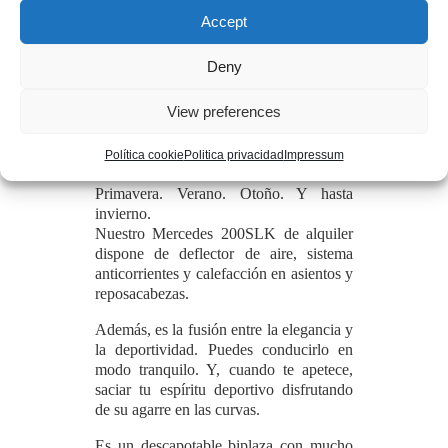
Accept
Alquilar un Mercedes SLK
en Barcelona nunca ha sido
Deny
tan fácil.
View preferences
Un descapotable para todo
el año.
Política cookie
Politica privacidad
Impressum
Primavera. Verano. Otoño. Y hasta
invierno.
Nuestro Mercedes 200SLK de alquiler
dispone de deflector de aire, sistema
anticorrientes y calefacción en asientos y
reposacabezas.
Además, es la fusión entre la elegancia y
la deportividad. Puedes conducirlo en
modo tranquilo. Y, cuando te apetece,
saciar tu espíritu deportivo disfrutando
de su agarre en las curvas.
Es un descapotable biplaza con mucho