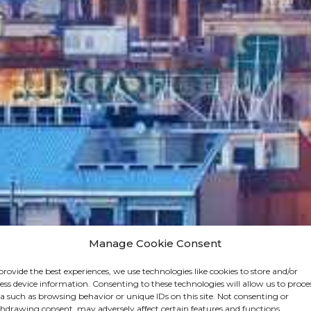
Manage Cookie Consent
provide the best experiences, we use technologies like cookies to store and/or
ess device information. Consenting to these technologies will allow us to proce
a such as browsing behavior or unique IDs on this site. Not consenting or
hdrawing consent, may adversely affect certain features and functions.