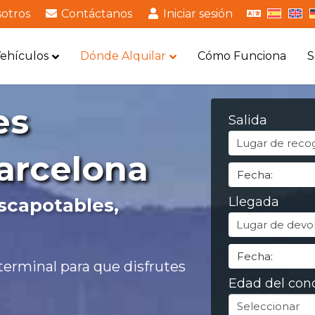
otros
Contáctanos
Iniciar sesión
ehículos
Dónde Alquilar
Cómo Funciona
S
es
Salida
arcelona
scapotables,
Llegada
erminal para que disfrutes
Edad del con