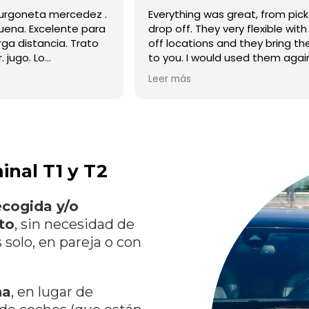
great, from pick up to
Очень классные ребята, могут м
ery flexible with drop
привезти к любому месту в город
nd they bring the car
офиса нет, он виртуальный. Все к
 used them again. Jugo
спасибо большое
al throughout the
inal T1 y T2
cogida y/o
to
, sin necesidad de
s solo, en pareja o con
na
, en lugar de