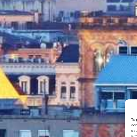
To 
acc
dat
wit