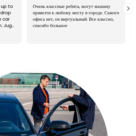
ашину
Excelente atención, alquile un coche y
е. Самого
me lo entregaron full gasolina,
лассно,
seleccione un servicio de limpieza
que tienen ya que utilicé un coche
llevando mi mascota y de verdad que
Leer más
es muy bien de precio en todos los
servicios!! Muchas gracias
CARAVEANDO, son los mejores!!!