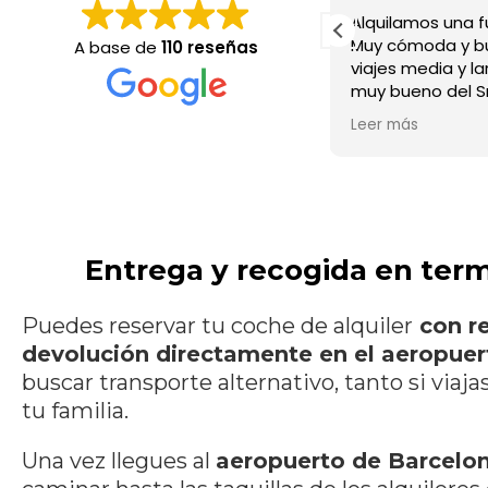
lquilamos una furgoneta mercedez .
Everything was 
uy cómoda y buena. Excelente para
drop off. They v
A base de
110 reseñas
iajes media y larga distancia. Trato
off locations a
no del Sr. jugo. Lo
to you. I would
ecomendamos.
was profession
eer más
Leer más
process.
Entrega y recogida en term
Puedes reservar tu coche de alquiler
con re
devolución directamente en el aeropuer
buscar transporte alternativo, tanto si viaja
tu familia.
Una vez llegues al
aeropuerto de Barcelo