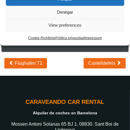
Rückgabedatum
Denegar
View preferences
Coupon
Cookie-Richtlinie
Politica privacidad
Impressum
Otras
Flughafen T1
Castelldefels
ubicaciones
CARAVEANDO CAR RENTAL
Alquiler de coches en Barcelona
Mossen Antoni Solanas 65 BJ 1. 08830. Sant Boi de
Llobregat